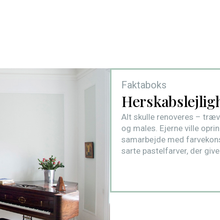
Faktaboks
Herskabslejlig
Alt skulle renoveres – træ
og males. Ejerne ville oprin
samarbejde med farvekonsu
sarte pastelfarver, der give